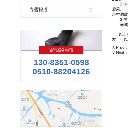
2.中央
后果。一
专题报道
起空调故
3.中
养成科
以上
友，可以
∧
Prev
咨询服务电话
∨
Next
130-8351-0598
0510-88204126