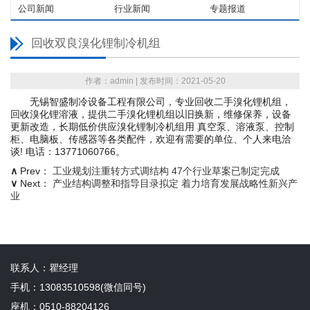
公司新闻
行业新闻
专题报道
回收双良溴化锂制冷机组
作者：admin | 发布时间：2021-05-20
无锡智盛制冷设备工程有限公司，专业回收二手溴化锂机组，
回收溴化锂溶液，提供二手溴化锂机组以旧换新，维修保养，设备
更新改造，长期低价供应溴化锂制冷机组用 真空泵、溶液泵、控制
柜、电脑板、传感器等各类配件，欢迎有需要的单位、个人来电洽
谈! 电话：13771060766。
∧
Prev：
工业规划注重转方式调结构 47个行业草案已制定完成
∨
Next：
产业结构调整和指导目录拟定 着力培育发展战略性新兴产
业
联系人：瞿经理
手机：13083510598(微信同号)
座机：0510-88204126