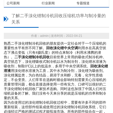
公司新闻
行业新闻
专题报道
了解二手溴化锂制冷机回收压缩机功率与制冷量的
关系
作者：admin | 发布时间：2022-04-21
熟悉二手溴化锂制冷机回收的朋友提供一定社会对于一个压缩机的
重要性水平有所不同了解。
回收溴化锂中央空调
利用水在高真空状
态下沸点变低（只有4摄氏度）的特点来制冷（利用水沸腾的潜
热）。
二手溴化锂制冷机回收
目前世界上常用的吸收式制冷机种。
真空状态下，溴化锂吸收式制冷机以水为制冷剂，溴化锂水溶液为
吸收剂，制取0℃以上的低温水，多用于中央空调系统。
回收溴化锂
溶液
用溴化锂水溶液为工质，其中水为制冷剂，溴化锂为吸收剂。
溴化锂属盐类，为白色结晶，易溶于水和醇，无毒，化学性质稳
定，不会变质。人们常常在选购时都会影响特别需要关心压缩机的
质量管理问题，都会直接选择使用一些有实力、口碑可以很好的二
手溴化锂制冷机回收厂家技术选购。同时这也加强了中国人们对压
缩机设备的了解。我们没有今天来分享的就是压缩机的功率和制冷
量的关系。
因为在使用过的溴化锂制冷机回收过程中，需要有许多不同的部件
重新组装，这些部件组装成使用过的溴化锂制冷机回收系统，它们
必须经过严格的测试过程才能投放市场。所有的部件组合在一起，