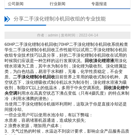
公司新闻
行业新闻
专题报道
分享二手溴化锂制冷机回收组的专业技能
作者：admin | 发布时间：2022-04-14
60HP二手溴化锂制冷机回收|70HP二手溴化锂制冷机回收系统检查
学生二手溴化锂制冷机回收工作性能可以试用二手溴化锂制冷机回
收组专业技术技巧以及分享，好的二手溴化锂制冷机回收在试用的
时候我们应该是一种怎样的运行发展状况。
回收溴化锂溶液
用溴化
锂水溶液为工质，其中水为制冷剂，溴化锂为吸收剂。溴化锂属盐
类，为白色结晶，易溶于水和醇，无毒，化学性质稳定，不会变
质。
二手溴化锂制冷机回收
目前世界上常用的吸收式制冷机种。 真
空状态下，溴化锂吸收式制冷机以水为制冷剂，溴化锂水溶液为吸
收剂，制取0℃以上的低温水，多用于中央空调系统。
回收溴化锂中
央空调
利用水在高真空状态下沸点变低（只有4摄氏度）的特点来制
冷（利用水沸腾的潜热）。
当使用二手溴化锂制冷机循环利用时，这取决于你是直接冷却还是
间接冷却。
一些企业用户可以使用水池冷却，有以下弊端：
水质差，容易堵塞机器通道，造成较大损失;
2.浪费水资源，增加用户成本；
3、天气过热的时候，水温达不到设计要求，影响企业产品服务品质