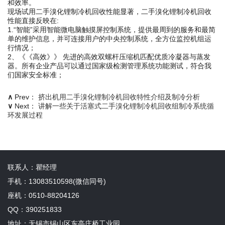
和效率。
现场试用二手溴化锂制冷机回收性能显著，二手溴化锂制冷机回收
性能直接反映在:
1.“智能”采用智能微电脑触摸屏控制系统，提供最周到的服务和最简
单的维护信息，并可连接用户的中央控制系统，全方位监控机组运
行情况；
2、《《高效》》 先进的高效双螺杆压缩机匹配优质冷凝器与蒸发
器。所有企业产品可以通过国家级检测管理系统功能测试，符合我
们国家安全标准；
∧
Prev：
挤出机用二手溴化锂制冷机回收特性介绍及制冷分析
∨
Next：
讲解一些关于活塞式二手溴化锂制冷机回收组制冷系统循
环发展过程
联系人：瞿经理
手机：13083510598(微信同号)
座机：0510-88204126
QQ：390251833
地址：无锡市锡山区东亭庄桥工业园