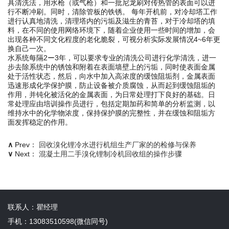
具清洗法，用水枪（或气枪）和一批尼龙刷对传热管的表面可以进
行不断冲刷。同时，清除管板的铁锈。 每年开机前，对冷却塔工作
进行认真地清洗，清理塔内的污垢及滋生的青苔，对于冷却塔的填
料，在不同的使用网络环境下，随着企业使用一些时间的增加，会
出现各种不同文化程度的老化脆裂，可视分析实际发展情况4~6年更
换自己一次。
水系统每隔2ー3年，可以要求专业的清洗公司进行化学清洗，进一
步去除系统中的锈蚀和附着在表面墙壁上的污垢，同时使表面金属
处于活性状态，然后，向水中加入高浓度的缓蚀阻垢剂，金属表面
迅速形成化学保护膜，防止设备被介质腐蚀，从而起到缓蚀阻垢的
作用，并钝化被活化的金属表面，为日常处理打下良好的基础。日
常处理应由培训操作员进行，包括定期加药和简单的分析监测，以
维持水中的化学物浓度，保持保护膜的完整性，并在缓蚀和阻垢方
面发挥稳定的作用。
∧
Prev：
回收溴化锂冷水进行机组生产厂家的的检修与保养
∨
Next：
混凝土用二手溴化锂制冷机回收组的操作步骤
联系人：瞿经理
手机：13083510598(微信同号)