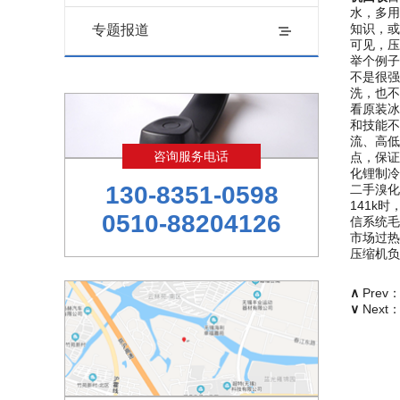
水，多用
知识，或
专题报道
可见，压
举个例子
不是很强
洗，也不
看原装冰
和技能不
流、高低
咨询服务电话
点，保证
化锂制冷
130-8351-0598
二手溴化
141k
0510-88204126
信系统毛
市场过热
压缩机负
∧
Prev
∨
Next