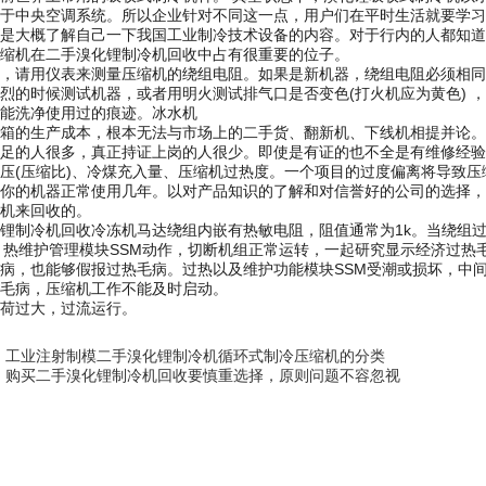
于中央空调系统。所以企业针对不同这一点，用户们在平时生活就要学习
是大概了解自己一下我国工业制冷技术设备的内容。对于行内的人都知道
缩机在二手溴化锂制冷机回收中占有很重要的位子。
，请用仪表来测量压缩机的绕组电阻。如果是新机器，绕组电阻必须相同
烈的时候测试机器，或者用明火测试排气口是否变色(打火机应为黄色) 
能洗净使用过的痕迹。冰水机
箱的生产成本，根本无法与市场上的二手货、翻新机、下线机相提并论。
足的人很多，真正持证上岗的人很少。即使是有证的也不全是有维修经验
压(压缩比)、冷煤充入量、压缩机过热度。一个项目的过度偏离将导致
你的机器正常使用几年。以对产品知识的了解和对信誉好的公司的选择，
机来回收的。
锂制冷机回收冷冻机马达绕组内嵌有热敏电阻，阻值通常为1k。当绕组
时，热维护管理模块SSM动作，切断机组正常运转，一起研究显示经济过
病，也能够假报过热毛病。过热以及维护功能模块SSM受潮或损坏，中
毛病，压缩机工作不能及时启动。
荷过大，过流运行。
：
工业注射制模二手溴化锂制冷机循环式制冷压缩机的分类
：
购买二手溴化锂制冷机回收要慎重选择，原则问题不容忽视